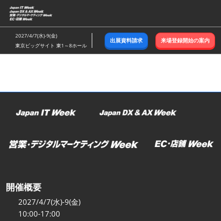
ス
キ
ッ
2027/4/7(水)-9(金)
出展資料請求
来場登録開始の案内
プ
東京ビッグサイト 東1～8ホール
し
て
進
む
開催概要
2027/4/7(水)-9(金)
10:00-17:00