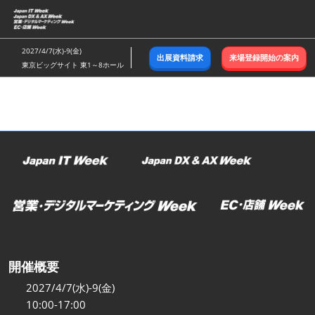
ス
キ
ッ
2027/4/7(水)-9(金)
出展資料請求
来場登録開始の案内
プ
東京ビッグサイト 東1～8ホール
し
て
進
む
開催概要
2027/4/7(水)-9(金)
10:00-17:00