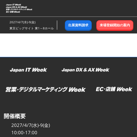
ス
キ
ッ
2027/4/7(水)-9(金)
出展資料請求
来場登録開始の案内
プ
東京ビッグサイト 東1～8ホール
し
て
進
む
開催概要
2027/4/7(水)-9(金)
10:00-17:00