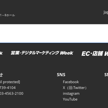
Ja
1～8ホール
Japanes
English
せ
SNS
S
l protected]
Facebook
739-4104
X（旧:Twitter）
 03-4563-2100
instagram
YouTube