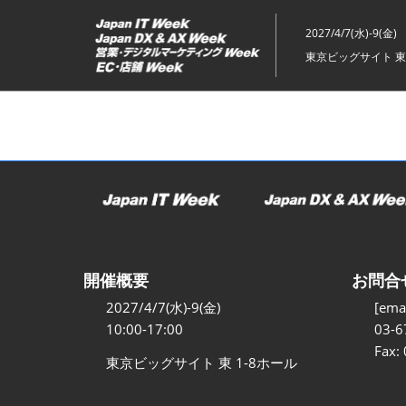
ス
キ
2027/4/7(水)-9(金)
ッ
東京ビッグサイト 東
プ
し
て
進
む
開催概要
お問合
2027/4/7(水)-9(金)
[emai
10:00-17:00
03-6
Fax:
東京ビッグサイト 東 1-8ホール