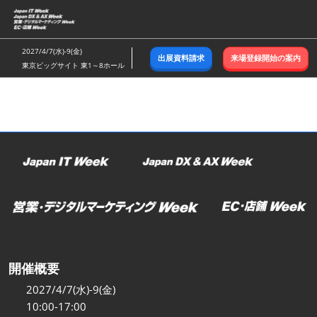
ス
キ
ッ
2027/4/7(水)-9(金)
出展資料請求
来場登録開始の案内
プ
東京ビッグサイト 東1～8ホール
し
て
進
む
開催概要
2027/4/7(水)-9(金)
10:00-17:00