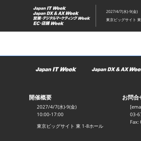
ス
キ
2027/4/7(水)-9(金)
ッ
東京ビッグサイト 東
プ
し
て
進
む
開催概要
お問合
2027/4/7(水)-9(金)
[emai
10:00-17:00
03-6
Fax:
東京ビッグサイト 東 1-8ホール