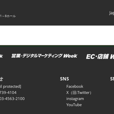
Ja
1～8ホール
Japanes
English
せ
SNS
S
l protected]
Facebook
739-4104
X（旧:Twitter）
 03-4563-2100
instagram
YouTube