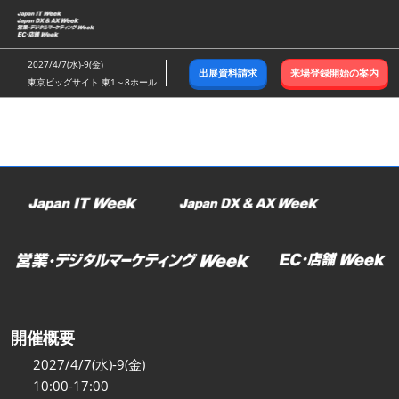
ス
キ
ッ
2027/4/7(水)-9(金)
出展資料請求
来場登録開始の案内
プ
東京ビッグサイト 東1～8ホール
し
て
進
む
開催概要
2027/4/7(水)-9(金)
10:00-17:00