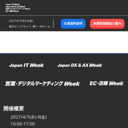
ス
キ
ッ
2027/4/7(水)-9(金)
出展資料請求
来場登録開始の案内
プ
東京ビッグサイト 東1～8ホール
し
て
進
む
開催概要
2027/4/7(水)-9(金)
10:00-17:00