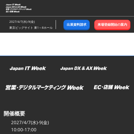
ス
キ
ッ
2027/4/7(水)-9(金)
出展資料請求
来場登録開始の案内
プ
東京ビッグサイト 東1～8ホール
し
て
進
む
開催概要
2027/4/7(水)-9(金)
10:00-17:00