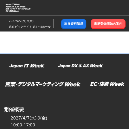
ス
キ
ッ
2027/4/7(水)-9(金)
出展資料請求
来場登録開始の案内
プ
東京ビッグサイト 東1～8ホール
し
て
進
む
開催概要
2027/4/7(水)-9(金)
10:00-17:00