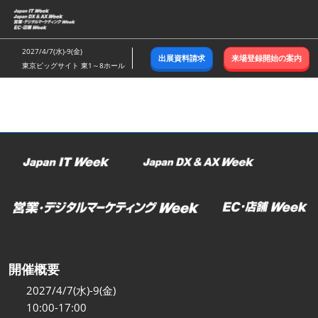
ス
キ
ッ
2027/4/7(水)-9(金)
出展資料請求
来場登録開始の案内
プ
東京ビッグサイト 東1～8ホール
し
て
進
む
開催概要
2027/4/7(水)-9(金)
10:00-17:00