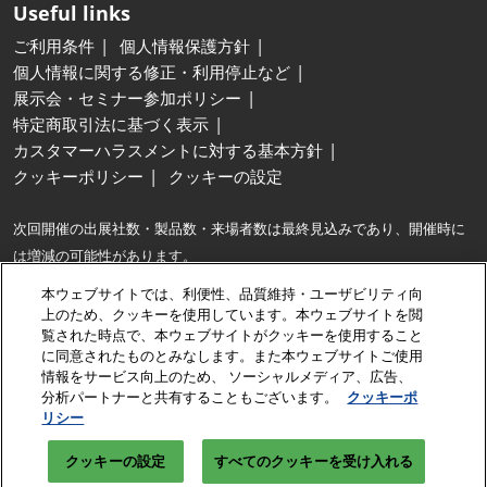
Useful links
ご利用条件
個人情報保護方針
個人情報に関する修正・利用停止など
展示会・セミナー参加ポリシー
特定商取引法に基づく表示
カスタマーハラスメントに対する基本方針
クッキーポリシー
クッキーの設定
次回開催の出展社数・製品数・来場者数は最終見込みであり、開催時に
は増減の可能性があります。
※最大…同種の展示会との出展社数および製品展示面積の比較。
本ウェブサイトでは、利便性、品質維持・ユーザビリティ向
※出展社数は、出展契約企業に加え、共同出展するグループ企業・パート
上のため、クッキーを使用しています。本ウェブサイトを閲
覧された時点で、本ウェブサイトがクッキーを使用すること
ナー企業数も含みます。
に同意されたものとみなします。また本ウェブサイトご使用
情報をサービス向上のため、 ソーシャルメディア、広告、
Copyright © RX Japan GK
分析パートナーと共有することもございます。
クッキーポ
リシー
クッキーの設定
すべてのクッキーを受け入れる