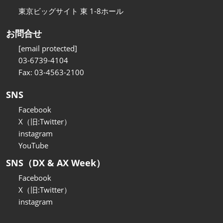
東京ビッグサイト 東 1-8ホール
お問合せ
[email protected]
03-6739-4104
Fax: 03-4563-2100
SNS
Facebook
X（旧:Twitter）
instagram
YouTube
SNS（DX & AX Week）
Facebook
X（旧:Twitter）
instagram