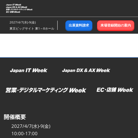
ス
キ
ッ
2027/4/7(水)-9(金)
出展資料請求
来場登録開始の案内
プ
東京ビッグサイト 東1～8ホール
し
て
進
む
開催概要
2027/4/7(水)-9(金)
10:00-17:00