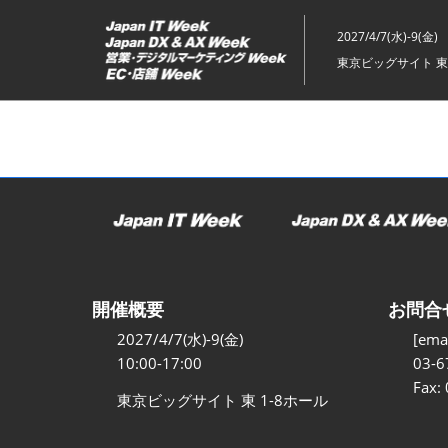
ス
キ
2027/4/7(水)-9(金)
ッ
東京ビッグサイト 東
プ
し
て
進
む
開催概要
お問合
2027/4/7(水)-9(金)
[emai
10:00-17:00
03-6
Fax:
東京ビッグサイト 東 1-8ホール