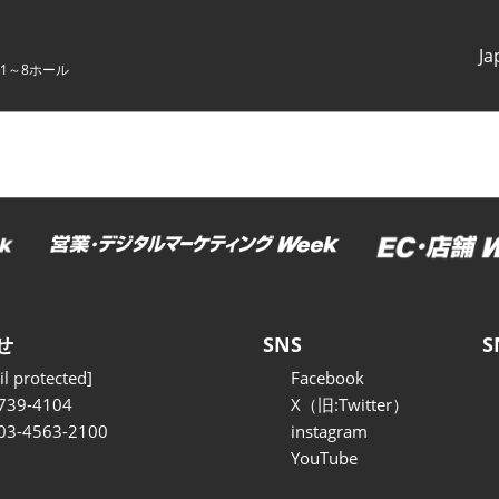
Ja
1～8ホール
Japanes
English
せ
SNS
S
l protected]
Facebook
739-4104
X（旧:Twitter）
 03-4563-2100
instagram
YouTube