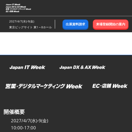
ス
キ
ッ
2027/4/7(水)-9(金)
出展資料請求
来場登録開始の案内
プ
東京ビッグサイト 東1～8ホール
し
て
進
む
開催概要
2027/4/7(水)-9(金)
10:00-17:00