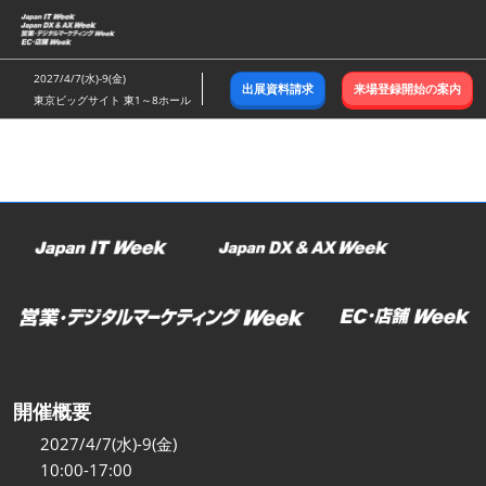
ス
キ
ッ
2027/4/7(水)-9(金)
出展資料請求
来場登録開始の案内
プ
東京ビッグサイト 東1～8ホール
し
て
進
む
開催概要
2027/4/7(水)-9(金)
10:00-17:00