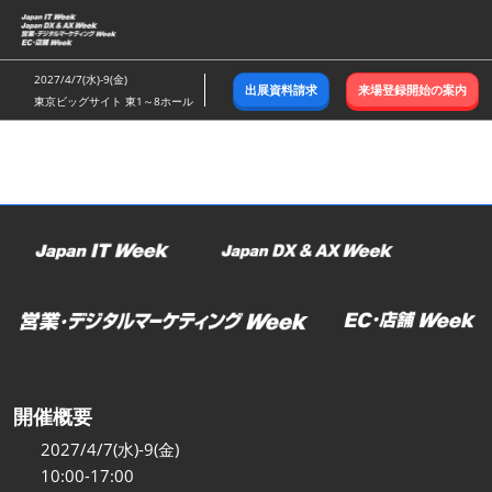
ス
キ
ッ
2027/4/7(水)-9(金)
出展資料請求
来場登録開始の案内
プ
東京ビッグサイト 東1～8ホール
し
て
進
む
開催概要
2027/4/7(水)-9(金)
10:00-17:00