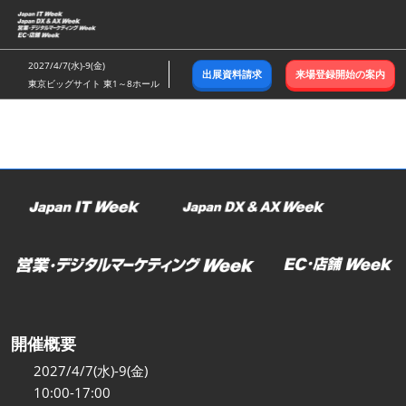
ス
キ
ッ
2027/4/7(水)-9(金)
出展資料請求
来場登録開始の案内
プ
東京ビッグサイト 東1～8ホール
し
て
進
む
開催概要
2027/4/7(水)-9(金)
10:00-17:00