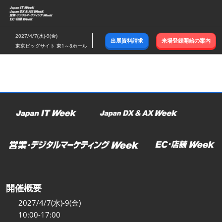
ス
キ
ッ
2027/4/7(水)-9(金)
出展資料請求
来場登録開始の案内
プ
東京ビッグサイト 東1～8ホール
し
て
進
む
開催概要
2027/4/7(水)-9(金)
10:00-17:00