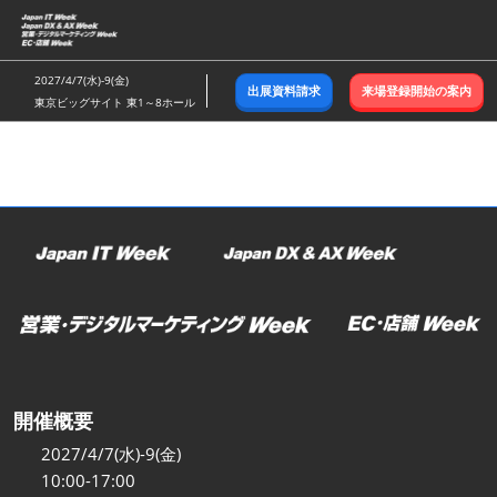
ス
キ
ッ
2027/4/7(水)-9(金)
出展資料請求
来場登録開始の案内
プ
東京ビッグサイト 東1～8ホール
し
て
進
む
開催概要
2027/4/7(水)-9(金)
10:00-17:00