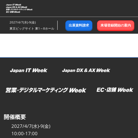
ス
キ
ッ
2027/4/7(水)-9(金)
出展資料請求
来場登録開始の案内
プ
東京ビッグサイト 東1～8ホール
し
て
進
む
開催概要
2027/4/7(水)-9(金)
10:00-17:00