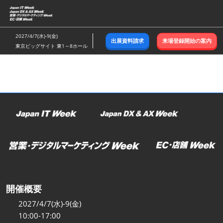
ス
キ
ッ
2027/4/7(水)-9(金)
出展資料請求
来場登録開始の案内
プ
東京ビッグサイト 東1～8ホール
し
て
進
む
開催概要
2027/4/7(水)-9(金)
10:00-17:00