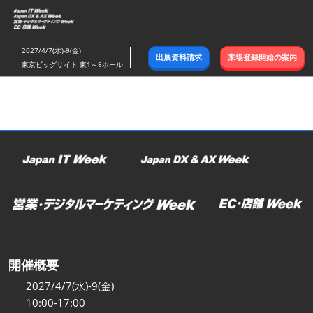
ス
キ
ッ
2027/4/7(水)-9(金)
出展資料請求
来場登録開始の案内
プ
東京ビッグサイト 東1～8ホール
し
て
進
む
開催概要
2027/4/7(水)-9(金)
10:00-17:00