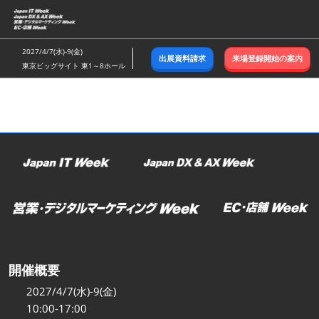
ス
キ
ッ
2027/4/7(水)-9(金)
出展資料請求
来場登録開始の案内
プ
東京ビッグサイト 東1～8ホール
し
て
進
む
開催概要
2027/4/7(水)-9(金)
10:00-17:00