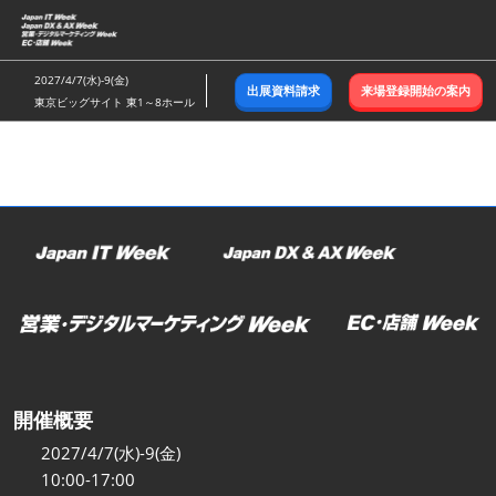
ス
キ
ッ
2027/4/7(水)-9(金)
出展資料請求
来場登録開始の案内
プ
東京ビッグサイト 東1～8ホール
し
て
進
む
開催概要
2027/4/7(水)-9(金)
10:00-17:00