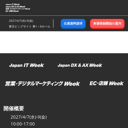
ス
キ
ッ
2027/4/7(水)-9(金)
出展資料請求
来場登録開始の案内
プ
東京ビッグサイト 東1～8ホール
し
て
進
む
開催概要
2027/4/7(水)-9(金)
10:00-17:00