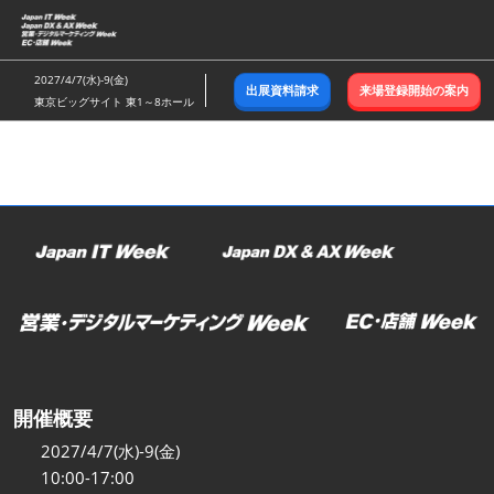
ス
キ
ッ
2027/4/7(水)-9(金)
出展資料請求
来場登録開始の案内
プ
東京ビッグサイト 東1～8ホール
し
て
進
む
開催概要
2027/4/7(水)-9(金)
10:00-17:00