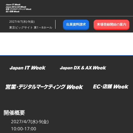
ス
キ
ッ
2027/4/7(水)-9(金)
出展資料請求
来場登録開始の案内
プ
東京ビッグサイト 東1～8ホール
し
て
進
む
開催概要
2027/4/7(水)-9(金)
10:00-17:00