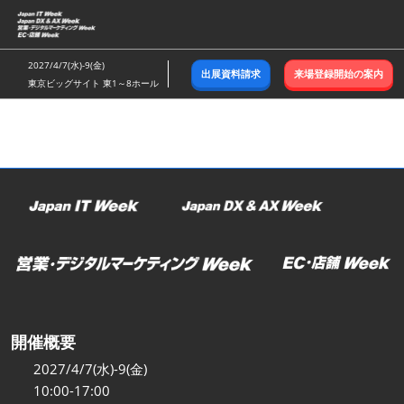
ス
キ
ッ
2027/4/7(水)-9(金)
出展資料請求
来場登録開始の案内
プ
東京ビッグサイト 東1～8ホール
し
て
進
む
開催概要
2027/4/7(水)-9(金)
10:00-17:00