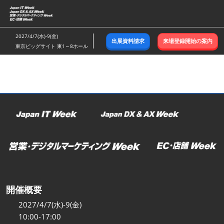
ス
キ
ッ
2027/4/7(水)-9(金)
出展資料請求
来場登録開始の案内
プ
東京ビッグサイト 東1～8ホール
し
て
進
む
開催概要
2027/4/7(水)-9(金)
10:00-17:00