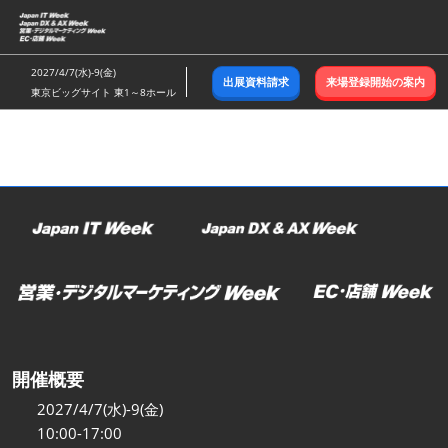
ス
キ
ッ
2027/4/7(水)-9(金)
出展資料請求
来場登録開始の案内
プ
東京ビッグサイト 東1～8ホール
し
て
進
む
開催概要
2027/4/7(水)-9(金)
10:00-17:00