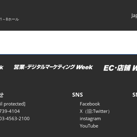
Ja
1～8ホール
Japanes
English
せ
SNS
S
l protected]
Facebook
739-4104
X（旧:Twitter）
 03-4563-2100
instagram
YouTube