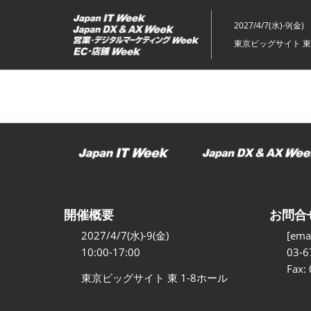
ス
キ
2027/4/7(水)-9(金)
ッ
東京ビッグサイト 東
プ
し
て
進
む
開催概要
お問合
2027/4/7(水)-9(金)
[emai
10:00-17:00
03-6
Fax:
東京ビッグサイト 東 1-8ホール