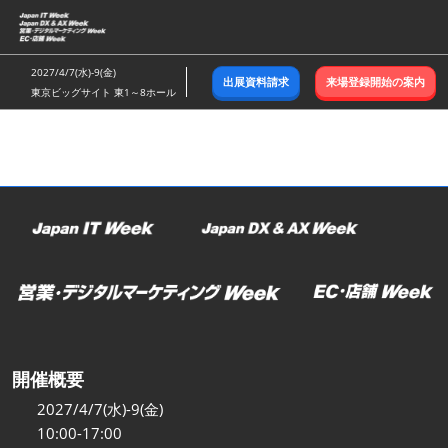
ス
キ
ッ
2027/4/7(水)-9(金)
出展資料請求
来場登録開始の案内
プ
東京ビッグサイト 東1～8ホール
し
て
進
む
開催概要
2027/4/7(水)-9(金)
10:00-17:00