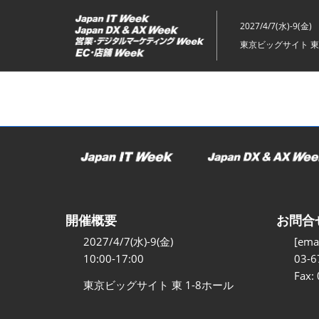
ス
キ
2027/4/7(水)-9(金)
ッ
東京ビッグサイト 東
プ
し
て
進
む
開催概要
お問合
2027/4/7(水)-9(金)
[emai
10:00-17:00
03-6
Fax:
東京ビッグサイト 東 1-8ホール