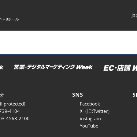
Ja
1～8ホール
Japanes
English
せ
SNS
S
l protected]
Facebook
739-4104
X（旧:Twitter）
 03-4563-2100
instagram
YouTube