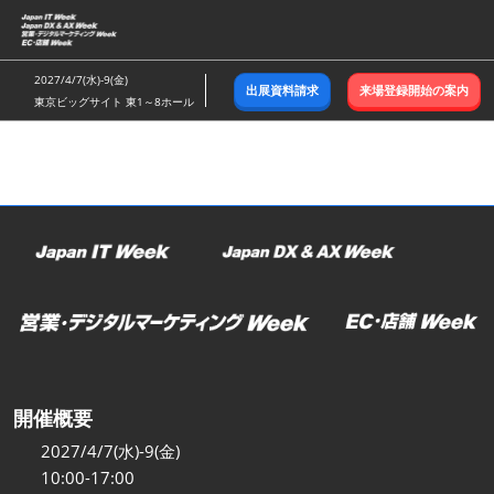
ス
キ
ッ
2027/4/7(水)-9(金)
出展資料請求
来場登録開始の案内
プ
東京ビッグサイト 東1～8ホール
し
て
進
む
開催概要
2027/4/7(水)-9(金)
10:00-17:00