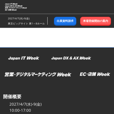
ス
キ
ッ
2027/4/7(水)-9(金)
出展資料請求
来場登録開始の案内
プ
東京ビッグサイト 東1～8ホール
し
て
進
む
開催概要
2027/4/7(水)-9(金)
10:00-17:00