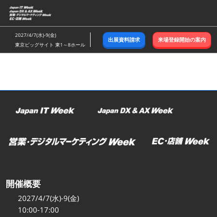
ス
キ
ッ
2027/4/7(水)-9(金)
出展資料請求
来場登録開始の案内
プ
東京ビッグサイト 東1～8ホール
し
て
進
む
開催概要
2027/4/7(水)-9(金)
10:00-17:00