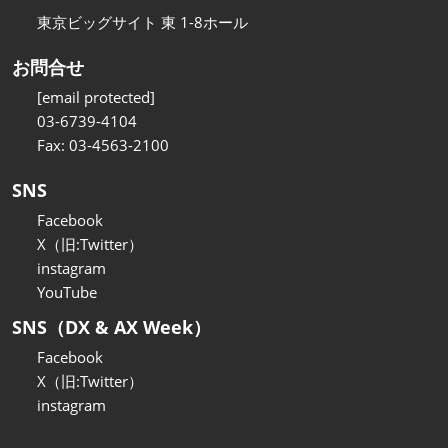
東京ビッグサイト 東 1-8ホール
お問合せ
[email protected]
03-6739-4104
Fax: 03-4563-2100
SNS
Facebook
X（旧:Twitter）
instagram
YouTube
SNS（DX & AX Week）
Facebook
X（旧:Twitter）
instagram