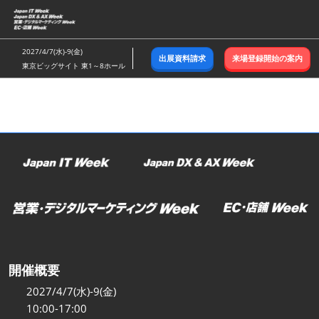
ス
キ
ッ
2027/4/7(水)-9(金)
出展資料請求
来場登録開始の案内
プ
東京ビッグサイト 東1～8ホール
し
て
進
む
開催概要
2027/4/7(水)-9(金)
10:00-17:00