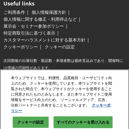
Useful links
ご利用条件
個人情報保護方針
個人情報に関する修正・利用停止など
展示会・セミナー参加ポリシー
特定商取引法に基づく表示
カスタマーハラスメントに対する基本方針
クッキーポリシー
クッキーの設定
次回開催の出展社数・製品数・来場者数は最終見込みであり、開催時に
は増減の可能性があります。
※最大…同種の展示会との出展社数および製品展示面積の比較。
本ウェブサイトでは、利便性、品質維持・ユーザビリティ向
※出展社数は、出展契約企業に加え、共同出展するグループ企業・パート
上のため、クッキーを使用しています。本ウェブサイトを閲
覧された時点で、本ウェブサイトがクッキーを使用すること
ナー企業数も含みます。
に同意されたものとみなします。また本ウェブサイトご使用
情報をサービス向上のため、 ソーシャルメディア、広告、
Copyright © RX Japan GK
分析パートナーと共有することもございます。
クッキーポ
リシー
クッキーの設定
すべてのクッキーを受け入れる