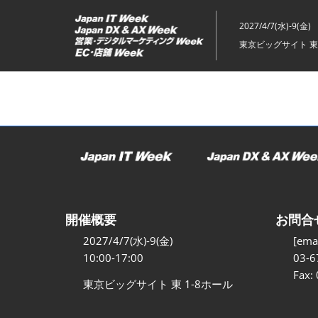
ス
キ
2027/4/7(水)-9(金)
ッ
東京ビッグサイト 東
プ
し
て
進
む
開催概要
お問合
2027/4/7(水)-9(金)
[emai
10:00-17:00
03-6
Fax:
東京ビッグサイト 東 1-8ホール