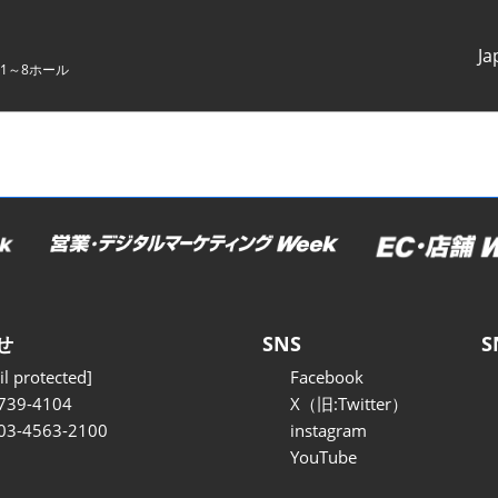
Ja
1～8ホール
Japanes
English
せ
SNS
S
l protected]
Facebook
739-4104
X（旧:Twitter）
 03-4563-2100
instagram
YouTube