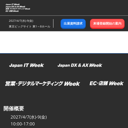
ス
キ
ッ
2027/4/7(水)-9(金)
出展資料請求
来場登録開始の案内
プ
東京ビッグサイト 東1～8ホール
し
て
進
む
開催概要
2027/4/7(水)-9(金)
10:00-17:00