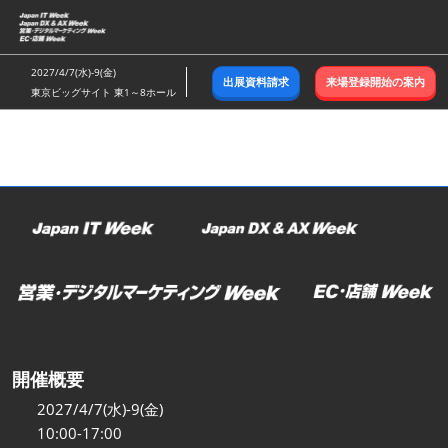
ス
キ
ッ
2027/4/7(水)-9(金)
出展資料請求
来場登録開始の案内
プ
東京ビッグサイト 東1～8ホール
し
て
進
む
開催概要
2027/4/7(水)-9(金)
10:00-17:00