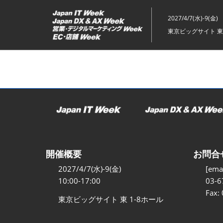
ス
キ
2027/4/7(水)-9(金)
ッ
東京ビッグサイト 東
プ
し
て
進
む
開催概要
お問合
2027/4/7(水)-9(金)
[emai
10:00-17:00
03-6
Fax:
東京ビッグサイト 東 1-8ホール