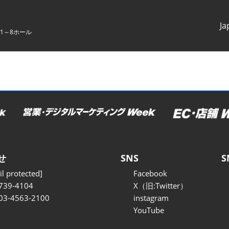
Ja
1～8ホール
Japanes
English
せ
SNS
S
l protected]
Facebook
739-4104
X（旧:Twitter）
 03-4563-2100
instagram
YouTube