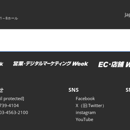
Ja
1～8ホール
Japanes
English
せ
SNS
S
l protected]
Facebook
739-4104
X（旧:Twitter）
 03-4563-2100
instagram
YouTube