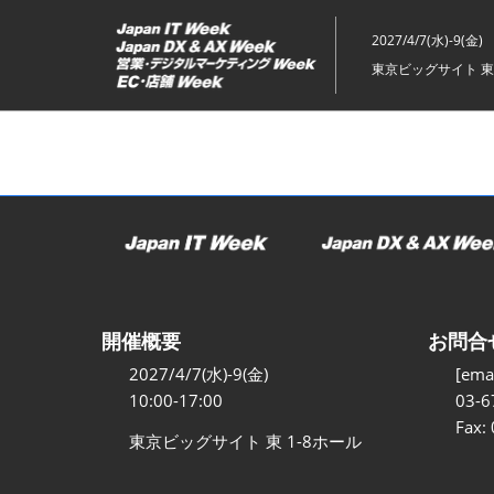
ス
キ
2027/4/7(水)-9(金)
ッ
東京ビッグサイト 東
プ
し
て
進
む
開催概要
お問合
2027/4/7(水)-9(金)
[emai
10:00-17:00
03-6
Fax:
東京ビッグサイト 東 1-8ホール