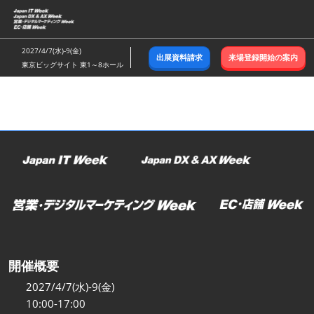
ス
キ
ッ
2027/4/7(水)-9(金)
出展資料請求
来場登録開始の案内
プ
東京ビッグサイト 東1～8ホール
し
て
進
む
開催概要
2027/4/7(水)-9(金)
10:00-17:00