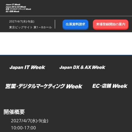
ス
キ
ッ
2027/4/7(水)-9(金)
出展資料請求
来場登録開始の案内
プ
東京ビッグサイト 東1～8ホール
し
て
進
む
開催概要
2027/4/7(水)-9(金)
10:00-17:00