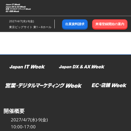
ス
キ
ッ
2027/4/7(水)-9(金)
出展資料請求
来場登録開始の案内
プ
東京ビッグサイト 東1～8ホール
し
て
進
む
開催概要
2027/4/7(水)-9(金)
10:00-17:00