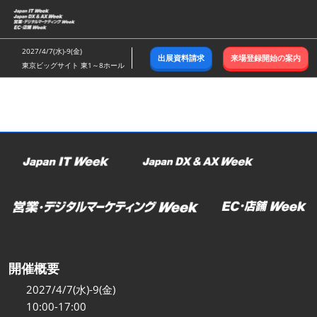
ス
キ
ッ
2027/4/7(水)-9(金)
出展資料請求
来場登録開始の案内
プ
東京ビッグサイト 東1～8ホール
し
て
進
む
開催概要
2027/4/7(水)-9(金)
10:00-17:00