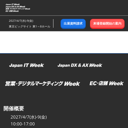
ス
キ
ッ
2027/4/7(水)-9(金)
出展資料請求
来場登録開始の案内
プ
東京ビッグサイト 東1～8ホール
し
て
進
む
開催概要
2027/4/7(水)-9(金)
10:00-17:00