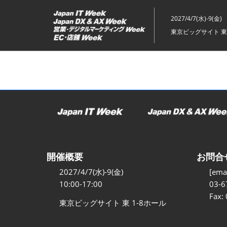
ス
キ
2027/4/7(水)-9(金)
ッ
東京ビッグサイト 東
プ
し
て
進
む
開催概要
お問合
2027/4/7(水)-9(金)
[emai
10:00-17:00
03-6
Fax:
東京ビッグサイト 東 1-8ホール