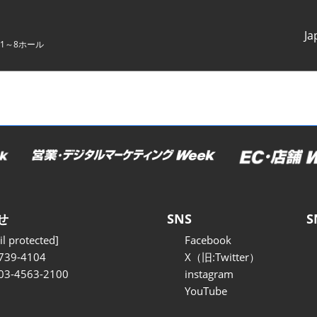
Ja
1～8ホール
Japanes
English
せ
SNS
S
l protected]
Facebook
739-4104
X（旧:Twitter）
 03-4563-2100
instagram
YouTube