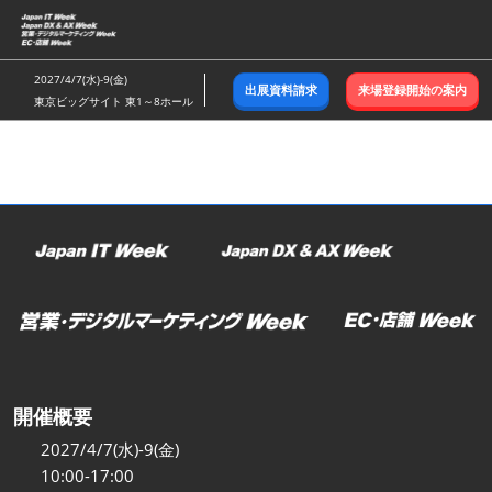
ス
キ
ッ
2027/4/7(水)-9(金)
出展資料請求
来場登録開始の案内
プ
東京ビッグサイト 東1～8ホール
し
て
進
む
開催概要
2027/4/7(水)-9(金)
10:00-17:00