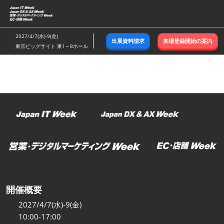
ス
キ
ッ
2027/4/7(水)-9(金)
出展資料請求
来場登録開始の案内
プ
東京ビッグサイト 東1～8ホール
し
て
進
む
開催概要
2027/4/7(水)-9(金)
10:00-17:00